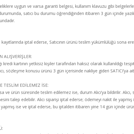
niteliklere uygun ve varsa garanti belgesi, kullanım klavuzu gibi belgele
durumunda, satıcı bu durumu öğrendiğinden itibaren 3 gün içinde yazılı
rundadır.
a kayıtlarında iptal ederse, Satıcının ürünü teslim yükümlülüğü sona ere
N ALIŞVERİŞLER:
kredi kartının yetkisiz kişiler tarafından haksız olarak kullanıldığı tespit
ıcı, sözleşme konusu ürünü 3 gün içerisinde nakliye gideri SATICI’ya a
 TESLİM EDİLEMEZ İSE:
e ürün süresinde teslim edilemez ise, durum Alıcı’ya bildirilir. Alıcı, sip
ni talep edebilir. Alıcı siparişi iptal ederse; ödemeyi nakit ile yapmış 
e yapmış ise ve iptal ederse, bu iptalden itibaren yine 14 gün içinde ürü
Ü: