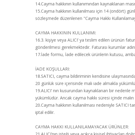
14.Cayma hakkının kullanımından kaynaklanan masrafl
15.Cayma hakkının kullanılması için 14 (ondört) günl
sözleşmede düzenlenen "Cayma Hakkı Kullanılamaya
CAYMA HAKKININ KULLANIMI:
16.3. kişiye veya ALICI’ ya teslim edilen ürünün fat
gönderilmesi gerekmektedir. Faturası kurumlar adı
17.İade formu, İade edilecek ürünlerin kutusu, ambala
İADE KOŞULLARI:
18.SATICI, cayma bildiriminin kendisine ulaşmasından
20 günlük süre içerisinde malı iade almakla yükümlü
19.ALICI’ nın kusurundan kaynaklanan bir nedenle ma
yükümlüdür. Ancak cayma hakkı süresi içinde malın 
20.Cayma hakkının kullanılması nedeniyle SATICI ta
iptal edilir.
CAYMA HAKKI KULLANILAMAYACAK ÜRÜNLER:
21.ALICI’nın isteği veya açıkça kişisel ihtiyaçları d