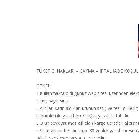
TÜKETİCİ HAKLARI – CAYMA – İPTAL İADE KOŞUL
GENEL:
1.Kullanmakta olduğunuz web sitesi üzerinden elektr
etmiş sayılırsınız.
2.Alıcılar, satın aldıkları ürünün satış ve teslimi i
hükümleri ile yürürlükteki diğer yasalara tabidir.
3.Ürün sevkiyat masrafı olan kargo ücretleri alıcılar
4.Satın alınan her bir ürün, 30 günlük yasal süreyi a
Alıcılar sözleşmeyi sona erdirebilir.