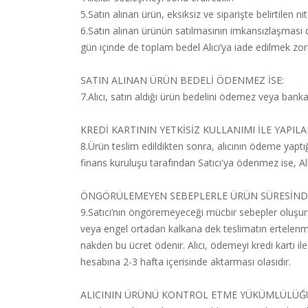
5.Satın alınan ürün, eksiksiz ve siparişte belirtilen 
6.Satın alınan ürünün satılmasının imkansızlaşması 
gün içinde de toplam bedel Alıcı’ya iade edilmek zo
SATIN ALINAN ÜRÜN BEDELİ ÖDENMEZ İSE:
7.Alıcı, satın aldığı ürün bedelini ödemez veya bank
KREDİ KARTININ YETKİSİZ KULLANIMI İLE YAPILA
8.Ürün teslim edildikten sonra, alıcının ödeme yaptığı 
finans kuruluşu tarafından Satıcı'ya ödenmez ise, Al
ÖNGÖRÜLEMEYEN SEBEPLERLE ÜRÜN SÜRESİNDE
9.Satıcı’nın öngöremeyeceği mücbir sebepler oluşursa v
veya engel ortadan kalkana dek teslimatın ertelenmesi
nakden bu ücret ödenir. Alıcı, ödemeyi kredi kartı il
hesabına 2-3 hafta içerisinde aktarması olasıdır.
ALICININ ÜRÜNÜ KONTROL ETME YÜKÜMLÜLÜĞ