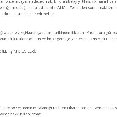
 önce muayene edecek; ezik, kırık, ambalajı yırtılmış vb. hasarlı ve a
ve sağlam olduğu kabul edilecektir. ALICI , Teslimden sonra mal/hiz
irlikte Fatura da iade edilmelidir.
i adresteki kişi/kuruluşa teslim tarihinden itibaren 14 (on dört) gün içer
 sorumluluk üstlenmeksizin ve hiçbir gerekçe göstermeksizin malı redd
İLETİŞİM BİLGİLERİ:
nlük süre sözleşmenin imzalandığı tarihten itibaren başlar. Cayma hakkı 
cayma hakkı kullanılamaz.