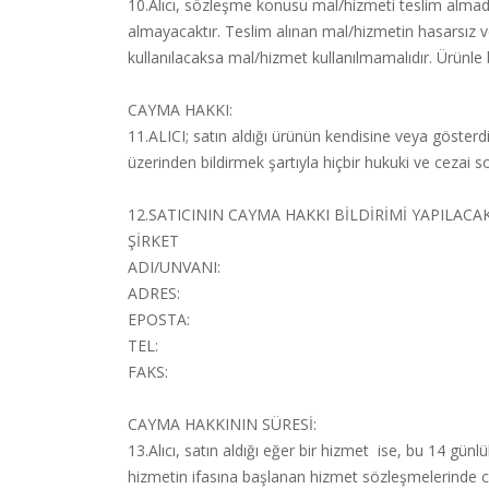
10.Alıcı, sözleşme konusu mal/hizmeti teslim almadan
almayacaktır. Teslim alınan mal/hizmetin hasarsız 
kullanılacaksa mal/hizmet kullanılmamalıdır. Ürünle b
CAYMA HAKKI:
11.ALICI; satın aldığı ürünün kendisine veya gösterdiğ
üzerinden bildirmek şartıyla hiçbir hukuki ve cezai
12.SATICININ CAYMA HAKKI BİLDİRİMİ YAPILACAK 
ŞİRKET
ADI/UNVANI:
ADRES:
EPOSTA:
TEL:
FAKS:
CAYMA HAKKININ SÜRESİ:
13.Alıcı, satın aldığı eğer bir hizmet ise, bu 14 gü
hizmetin ifasına başlanan hizmet sözleşmelerinde 