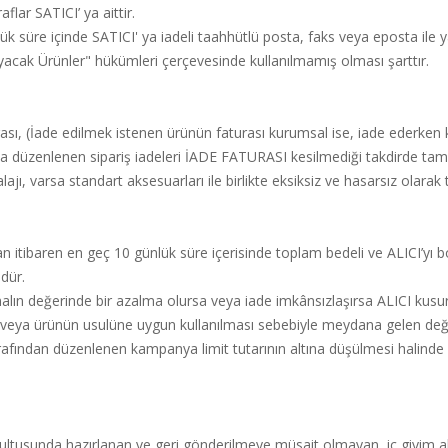
ar SATICI’ ya aittir.
ük süre içinde SATICI' ya iadeli taahhütlü posta, faks veya eposta ile y
cak Ürünler" hükümleri çerçevesinde kullanılmamış olması şarttır.
urası, (İade edilmek istenen ürünün faturası kurumsal ise, iade ederken
na düzenlenen sipariş iadeleri İADE FATURASI kesilmediği takdirde t
jı, varsa standart aksesuarları ile birlikte eksiksiz ve hasarsız olarak
 itibaren en geç 10 günlük süre içerisinde toplam bedeli ve ALICI’yı b
dür.
lın değerinde bir azalma olursa veya iade imkânsızlaşırsa ALICI kusur
veya ürünün usulüne uygun kullanılması sebebiyle meydana gelen deği
rafından düzenlenen kampanya limit tutarının altına düşülmesi halind
oğrultusunda hazırlanan ve geri gönderilmeye müsait olmayan, iç giyim al