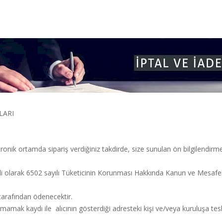
LARI
onik ortamda sipariş verdiğiniz takdirde, size sunulan ön bilgilendir
le ilgili olarak 6502 sayılı Tüketicinin Korunması Hakkında Kanun ve Me
 tarafından ödenecektir.
şmamak kaydı ile alıcının gösterdiği adresteki kişi ve/veya kuruluşa tesl