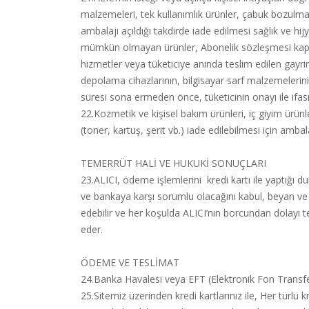
malzemeleri, tek kullanımlık ürünler, çabuk bozulma 
ambalajı açıldığı takdirde iade edilmesi sağlık ve h
mümkün olmayan ürünler, Abonelik sözleşmesi kapsamı
hizmetler veya tüketiciye anında teslim edilen gayrima
depolama cihazlarının, bilgisayar sarf malzemelerin
süresi sona ermeden önce, tüketicinin onayı ile ifa
22.Kozmetik ve kişisel bakım ürünleri, iç giyim ürünl
(toner, kartuş, şerit vb.) iade edilebilmesi için a
TEMERRÜT HALİ VE HUKUKİ SONUÇLARI
23.ALICI, ödeme işlemlerini kredi kartı ile yaptığı 
ve bankaya karşı sorumlu olacağını kabul, beyan ve t
edebilir ve her koşulda ALICI’nın borcundan dolayı 
eder.
ÖDEME VE TESLİMAT
24.Banka Havalesi veya EFT (Elektronik Fon Transferi) ya
25.Sitemiz üzerinden kredi kartlarınız ile, Her türlü 