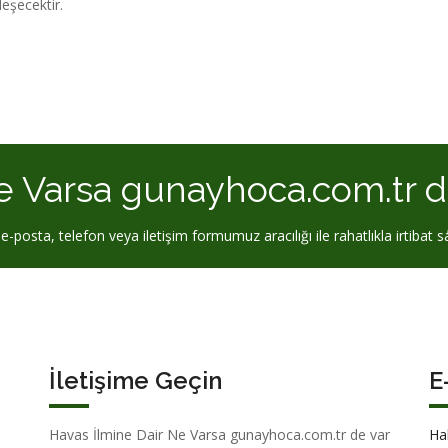
eşecektir.
e Varsa gunayhoca.com.tr d
-posta, telefon veya iletişim formumuz aracılığı ile rahatlıkla irtibat sa
İletişime Geçin
E
Havas İlmine Dair Ne Varsa gunayhoca.com.tr de var
Ha