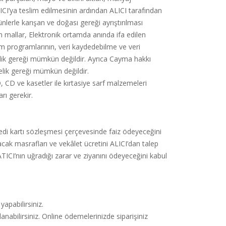
ICI’ya teslim edilmesinin ardından ALICI tarafından
nlerle karışan ve doğası gereği ayrıştırılması
 mallar, Elektronik ortamda anında ifa edilen
ılım programlarının, veri kaydedebilme ve veri
elik gereği mümkün değildir. Ayrıca Cayma hakkı
elik gereği mümkün değildir.
, CD ve kasetler ile kırtasiye sarf malzemeleri
rı gerekir.
redi kartı sözleşmesi çerçevesinde faiz ödeyeceğini
cak masrafları ve vekâlet ücretini ALICI’dan talep
ICI’nın uğradığı zarar ve ziyanını ödeyeceğini kabul
yapabilirsiniz.
anabilirsiniz. Online ödemelerinizde siparişiniz