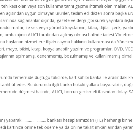
tehlikesi olan veya son kullanma tarihi geçme ihtimali olan mallar, AL
ijyen açısından uygun olmayan ürünler, teslim edildikten sonra başka ürü
nda sağlananlar dışında, gazete ve dergi gibi süreli yayınlara ilişkin
ddi mallar, ile ses veya görüntü kayıtlarının, kitap, dijital içerik, yaz
in, ambalajının ALICI tarafından açılmış olması halinde iadesi Yönetm
sına başlanan hizmetlere ilişkin cayma hakkının kullanılması da Yönetm
eri, mayo, bikini, kitap, kopyalanabilir yazılım ve programlar, DVD, VCD
mbalajlarının açılmamış, denenmemiş, bozulmamış ve kullanılmamış olmala
durumda temerrüde düştüğü takdirde, kart sahibi banka ile arasındaki k
aahhüt eder. Bu durumda ilgili banka hukuki yollara başvurabilir; doğa
temerrüde düşmesi halinde, ALICI, borcun gecikmeli ifasından dolayı SAT
parak, ............, ........., bankası hesaplarımızdan (TL) herhangi birine 
kredi kartınıza online tek ödeme ya da online taksit imkânlarından yararl