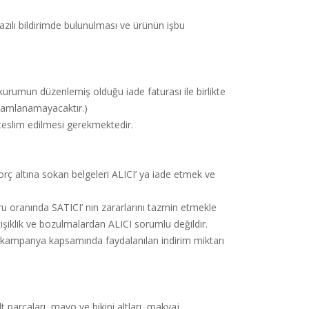
azılı bildirimde bulunulması ve ürünün işbu
 kurumun düzenlemiş olduğu iade faturası ile birlikte
amamlanamayacaktır.)
 teslim edilmesi gerekmektedir.
orç altına sokan belgeleri ALICI’ ya iade etmek ve
u oranında SATICI’ nın zararlarını tazmin etmekle
şiklik ve bozulmalardan ALICI sorumlu değildir.
e kampanya kapsamında faydalanılan indirim miktarı
t parçaları, mayo ve bikini altları, makyaj